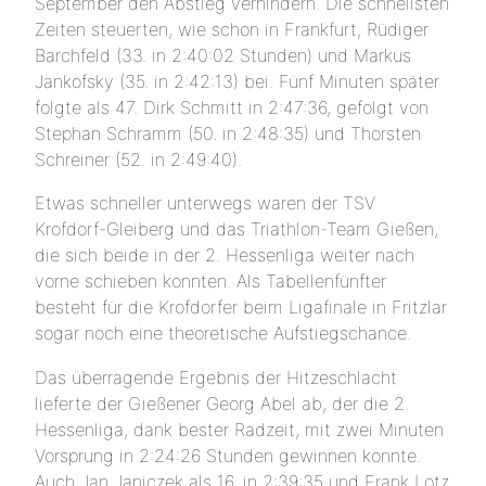
September den Abstieg verhindern. Die schnellsten
Zeiten steuerten, wie schon in Frankfurt, Rüdiger
Barchfeld (33. in 2:40:02 Stunden) und Markus
Jankofsky (35. in 2:42:13) bei. Fünf Minuten später
folgte als 47. Dirk Schmitt in 2:47:36, gefolgt von
Stephan Schramm (50. in 2:48:35) und Thorsten
Schreiner (52. in 2:49:40).
Etwas schneller unterwegs waren der TSV
Krofdorf-Gleiberg und das Triathlon-Team Gießen,
die sich beide in der 2. Hessenliga weiter nach
vorne schieben konnten. Als Tabellenfünfter
besteht für die Krofdorfer beim Ligafinale in Fritzlar
sogar noch eine theoretische Aufstiegschance.
Das überragende Ergebnis der Hitzeschlacht
lieferte der Gießener Georg Abel ab, der die 2.
Hessenliga, dank bester Radzeit, mit zwei Minuten
Vorsprung in 2:24:26 Stunden gewinnen konnte.
Auch Jan Janiczek als 16. in 2:39:35 und Frank Lotz