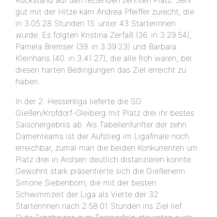
Rückstand auf den rettenden zehnten Platz. Sehr
gut mit der Hitze kam Andrea Pfeiffer zurecht, die
in 3:05:28 Stunden 15. unter 43 Starterinnen
wurde. Es folgten Kristina Zerfaß (36. in 3:29:54),
Pamela Bremser (39. in 3:39:23) und Barbara
Kleinhans (40. in 3:41:27), die alle froh waren, bei
diesen harten Bedingungen das Ziel erreicht zu
haben.
In der 2. Hessenliga lieferte die SG
Gießen/Krofdorf-Gleiberg mit Platz drei ihr bestes
Saisonergebnis ab. Als Tabellenfünfter der zehn
Damenteams ist der Aufstieg im Ligafinale noch
erreichbar, zumal man die beiden Konkurrenten um
Platz drei in Arolsen deutlich distanzieren konnte.
Gewohnt stark präsentierte sich die Gießenerin
Simone Siebenborn, die mit der besten
Schwimmzeit der Liga als Vierte der 32
Starterinnen nach 2:58:01 Stunden ins Ziel lief.