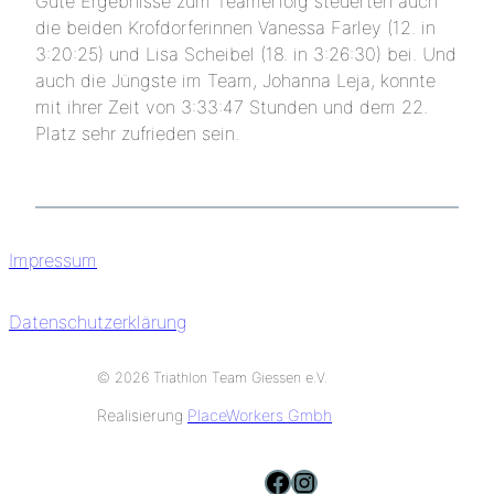
Gute Ergebnisse zum Teamerfolg steuerten auch
die beiden Krofdorferinnen Vanessa Farley (12. in
3:20:25) und Lisa Scheibel (18. in 3:26:30) bei. Und
auch die Jüngste im Team, Johanna Leja, konnte
mit ihrer Zeit von 3:33:47 Stunden und dem 22.
Platz sehr zufrieden sein.
Impressum
Datenschutzerklärung
© 2026 Triathlon Team Giessen e.V.
Realisierung
PlaceWorkers Gmbh
facebook
instagram