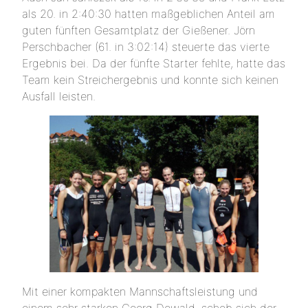
als 20. in 2:40:30 hatten maßgeblichen Anteil am
guten fünften Gesamtplatz der Gießener. Jörn
Perschbacher (61. in 3:02:14) steuerte das vierte
Ergebnis bei. Da der fünfte Starter fehlte, hatte das
Team kein Streichergebnis und konnte sich keinen
Ausfall leisten.
Mit einer kompakten Mannschaftsleistung und