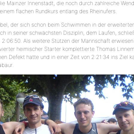
 die Mainzer Innenstadt, die noch durch zahlreiche W
 einem flachen Rundkurs entlang des Rheinufers.
Abel, der sich schon beim Schwimmen in der erweiterte
ch in seiner schwächsten Disziplin, dem Laufen, schlie
von 2:06:50. Als weitere Stützen der Mannschaft erwiese
ls vierter heimischer Starter komplettierte Thomas Lin
en Defekt hatte und in einer Zeit von 2:21:34 ins Ziel
abaur.