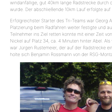
windanfällige, gut 40km lange Radstrecke durch
wurde. Der abschließende 10km Lauf erfolgte auf
Erfolgreichster Starter des Tri-Teams war Georg 
Platzierung beim Radfahren weiter festigte und au
Teilnehmer ins Ziel retten konnte mit einer Zeit 
Nickel auf Platz 34, ca. 4 Minuten hinter Abel. A
war Jürgen Rustemeier, der auf der Radstrecke ein
holte sich Benjamin Rossmann von der RSG-Mont