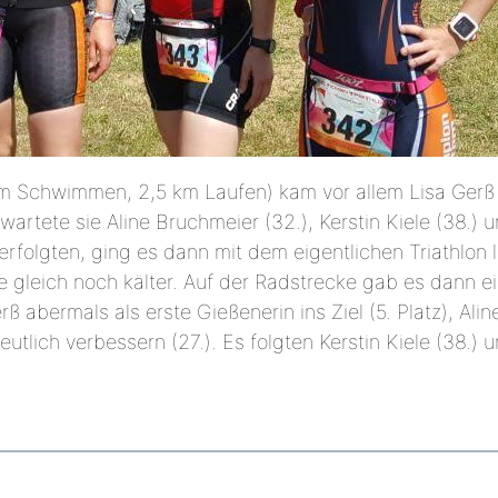
m Schwimmen, 2,5 km Laufen) kam vor allem Lisa Gerß s
rwartete sie Aline Bruchmeier (32.), Kerstin Kiele (38.) 
erfolgten, ging es dann mit dem eigentlichen Triathlo
e gleich noch kälter. Auf der Radstrecke gab es dann
 abermals als erste Gießenerin ins Ziel (5. Platz), Ali
tlich verbessern (27.). Es folgten Kerstin Kiele (38.) 