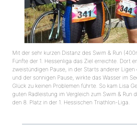
Mit der sehr kurzen Distanz des Swim & Run (400
Fünfte der 1. Hessenliga das Ziel erreichte. Dort e
zweistündigen Pause, in der Starts anderer Ligen 
und der sonnigen Pause, wirkte das Wasser im Se
Glück zu keinen Problemen führte. So kam Lisa Gerß
guten Radleistung im Vergleich zum Swim & Run deu
den 8. Platz in der 1. Hessischen Triathlon-Liga.