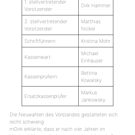
1. stellvertretender
Dirk Hammer
Vorsitzender:
2. stellvertretender
Matthias
Vorsitzender:
Nickel
Schriftführerin:
Kristina Mohr
Michael
Kassenwart:
Einhäuser
Bettina
Kassenprüferin:
Kowalsky
Markus
Ersatzkassenprüfer:
Jankowsky
Die Neuwahlen des Vorstandes gestalteten sich
recht schwierig.
rnDirk erklärte, dass er nach vier Jahren im